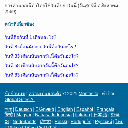
การคำนวณนี้ทำโดยใช้วันที่ของวันนี้ (วันศุกร์ที่ 7 สิงหาคม
2569).
หน้าที่เกี่ยวข้อง
วันนี้คือวันที่ 1 เดือนอะไร?
วันที่ 8 เดือนนับจากวันนี้คือวันอะไร?
วันที่ 33 เดือนนับจากวันนี้คือวันอะไร?
วันที่ 58 เดือนนับจากวันนี้คือวันอะไร?
วันที่ 83 เดือนนับจากวันนี้คือวันอะไร?
ข้อกำหนด
|
ความเป็นส่วนตัว
© 2025
Months.to
| ทำด้วย
Global Sites AI
বাংলা
|
Deutsch
|
Ελληνικά
|
English
|
Español
|
Français
|
हिन्दी
|
Magyar
|
Bahasa Indonesia
|
Italiano
|
日本語
|
한국
어
|
Nederlands
|
ਪੰਜਾਬੀ
|
Polski
|
Português
|
Русский
|
ไทย
|
Türkçe
|
Tiếng Việt
|
中文