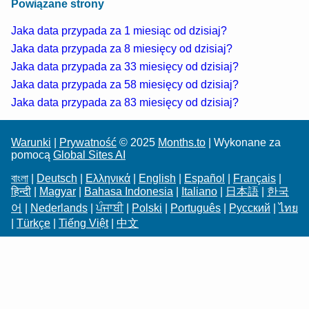
Powiązane strony
Jaka data przypada za 1 miesiąc od dzisiaj?
Jaka data przypada za 8 miesięcy od dzisiaj?
Jaka data przypada za 33 miesięcy od dzisiaj?
Jaka data przypada za 58 miesięcy od dzisiaj?
Jaka data przypada za 83 miesięcy od dzisiaj?
Warunki
|
Prywatność
© 2025
Months.to
| Wykonane za
pomocą
Global Sites AI
বাংলা
|
Deutsch
|
Ελληνικά
|
English
|
Español
|
Français
|
हिन्दी
|
Magyar
|
Bahasa Indonesia
|
Italiano
|
日本語
|
한국
어
|
Nederlands
|
ਪੰਜਾਬੀ
|
Polski
|
Português
|
Русский
|
ไทย
|
Türkçe
|
Tiếng Việt
|
中文