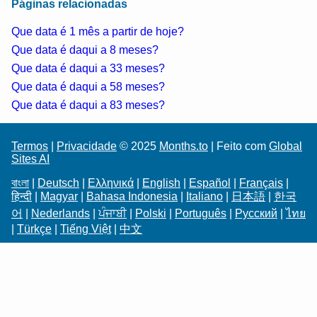
Páginas relacionadas
Que data é 1 mês a partir de hoje?
Que data é daqui a 8 meses?
Que data é daqui a 33 meses?
Que data é daqui a 58 meses?
Que data é daqui a 83 meses?
Termos
|
Privacidade
© 2025
Months.to
| Feito com
Global
Sites AI
বাংলা
|
Deutsch
|
Ελληνικά
|
English
|
Español
|
Français
|
हिन्दी
|
Magyar
|
Bahasa Indonesia
|
Italiano
|
日本語
|
한국
어
|
Nederlands
|
ਪੰਜਾਬੀ
|
Polski
|
Português
|
Русский
|
ไทย
|
Türkçe
|
Tiếng Việt
|
中文