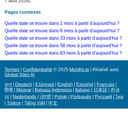
7 août 2026).
Pages connexes
Quelle date se trouve dans 1 mois à partir d'aujourd'hui ?
Quelle date se trouve dans 8 mois à partir d'aujourd'hui ?
Quelle date se trouve dans 33 mois à partir d'aujourd'hui ?
Quelle date se trouve dans 58 mois à partir d'aujourd'hui ?
Quelle date se trouve dans 83 mois à partir d'aujourd'hui ?
Termes
|
Confidentialité
© 2025
Months.to
| Réalisé avec
Global Sites AI
বাংলা
|
Deutsch
|
Ελληνικά
|
English
|
Español
|
Français
|
हिन्दी
|
Magyar
|
Bahasa Indonesia
|
Italiano
|
日本語
|
한국
어
|
Nederlands
|
ਪੰਜਾਬੀ
|
Polski
|
Português
|
Русский
|
ไทย
|
Türkçe
|
Tiếng Việt
|
中文