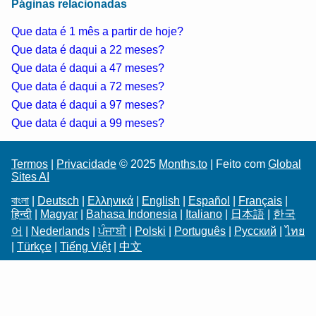
Páginas relacionadas
Que data é 1 mês a partir de hoje?
Que data é daqui a 22 meses?
Que data é daqui a 47 meses?
Que data é daqui a 72 meses?
Que data é daqui a 97 meses?
Que data é daqui a 99 meses?
Termos
|
Privacidade
© 2025
Months.to
| Feito com
Global
Sites AI
বাংলা
|
Deutsch
|
Ελληνικά
|
English
|
Español
|
Français
|
हिन्दी
|
Magyar
|
Bahasa Indonesia
|
Italiano
|
日本語
|
한국
어
|
Nederlands
|
ਪੰਜਾਬੀ
|
Polski
|
Português
|
Русский
|
ไทย
|
Türkçe
|
Tiếng Việt
|
中文