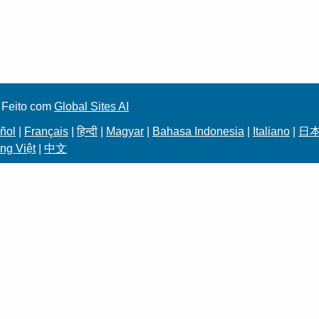
 Feito com
Global Sites AI
ñol
|
Français
|
हिन्दी
|
Magyar
|
Bahasa Indonesia
|
Italiano
|
日
ng Việt
|
中文