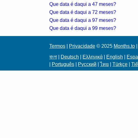
Que data é daqui a 47 meses?
Que data é daqui a 72 meses?
Que data é daqui a 97 meses?
Que data é daqui a 99 meses?
Termos
|
Privacidade
© 2025
Months.to
|
বাংলা
|
Deutsch
|
Ελληνικά
|
English
|
Espa
|
Português
|
Русский
|
ไทย
|
Türkçe
|
Tiế