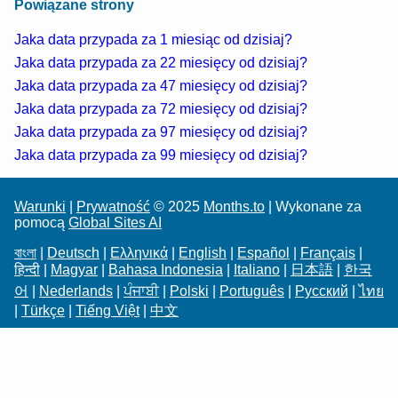
Powiązane strony
Jaka data przypada za 1 miesiąc od dzisiaj?
Jaka data przypada za 22 miesięcy od dzisiaj?
Jaka data przypada za 47 miesięcy od dzisiaj?
Jaka data przypada za 72 miesięcy od dzisiaj?
Jaka data przypada za 97 miesięcy od dzisiaj?
Jaka data przypada za 99 miesięcy od dzisiaj?
Warunki
|
Prywatność
© 2025
Months.to
| Wykonane za
pomocą
Global Sites AI
বাংলা
|
Deutsch
|
Ελληνικά
|
English
|
Español
|
Français
|
हिन्दी
|
Magyar
|
Bahasa Indonesia
|
Italiano
|
日本語
|
한국
어
|
Nederlands
|
ਪੰਜਾਬੀ
|
Polski
|
Português
|
Русский
|
ไทย
|
Türkçe
|
Tiếng Việt
|
中文