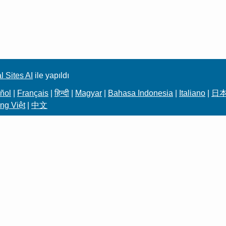
l Sites AI
ile yapıldı
ñol
|
Français
|
हिन्दी
|
Magyar
|
Bahasa Indonesia
|
Italiano
|
日
ng Việt
|
中文