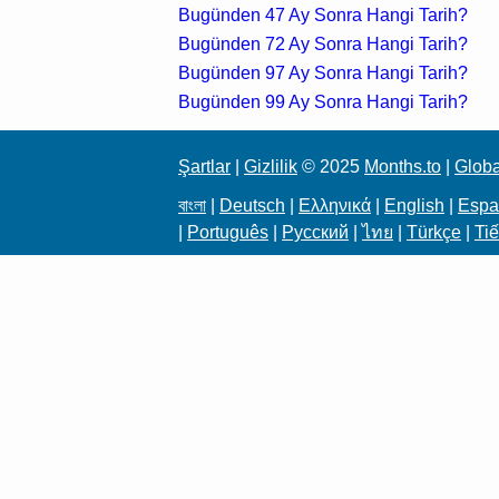
Bugünden 47 Ay Sonra Hangi Tarih?
Bugünden 72 Ay Sonra Hangi Tarih?
Bugünden 97 Ay Sonra Hangi Tarih?
Bugünden 99 Ay Sonra Hangi Tarih?
Şartlar
|
Gizlilik
© 2025
Months.to
|
Globa
বাংলা
|
Deutsch
|
Ελληνικά
|
English
|
Espa
|
Português
|
Русский
|
ไทย
|
Türkçe
|
Tiế