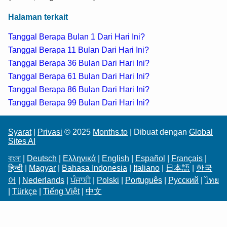
Halaman terkait
Tanggal Berapa Bulan 1 Dari Hari Ini?
Tanggal Berapa 11 Bulan Dari Hari Ini?
Tanggal Berapa 36 Bulan Dari Hari Ini?
Tanggal Berapa 61 Bulan Dari Hari Ini?
Tanggal Berapa 86 Bulan Dari Hari Ini?
Tanggal Berapa 99 Bulan Dari Hari Ini?
Syarat
|
Privasi
© 2025
Months.to
| Dibuat dengan
Global
Sites AI
বাংলা
|
Deutsch
|
Ελληνικά
|
English
|
Español
|
Français
|
हिन्दी
|
Magyar
|
Bahasa Indonesia
|
Italiano
|
日本語
|
한국
어
|
Nederlands
|
ਪੰਜਾਬੀ
|
Polski
|
Português
|
Русский
|
ไทย
|
Türkçe
|
Tiếng Việt
|
中文