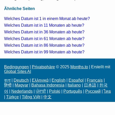
Ähnliche Seiten
Welches Datum ist 1 in einem Monat ab heute?
Welches Datum ist in 11 Monaten ab heute?
Welches Datum ist in 36 Monaten ab heute?
Welches Datum ist in 61 Monaten ab heute?
Welches Datum ist in 86 Monaten ab heute?
Welches Datum ist in 99 Monaten ab heute?
Bedingungen
|
Privatsphäre
© 2025
Months.to
| Erstellt mit
Global Sites AI
বাংলা
|
Deutsch
|
Ελληνικά
|
English
|
Español
|
Français
|
हिन्दी
|
Magyar
|
Bahasa Indonesia
|
Italiano
|
日本語
|
한국
어
|
Nederlands
|
ਪੰਜਾਬੀ
|
Polski
|
Português
|
Русский
|
ไทย
|
Türkçe
|
Tiếng Việt
|
中文