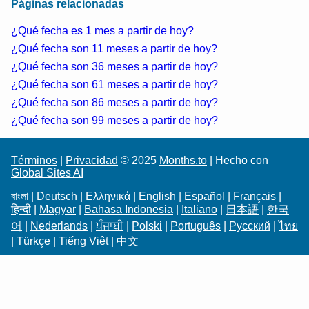
Páginas relacionadas
¿Qué fecha es 1 mes a partir de hoy?
¿Qué fecha son 11 meses a partir de hoy?
¿Qué fecha son 36 meses a partir de hoy?
¿Qué fecha son 61 meses a partir de hoy?
¿Qué fecha son 86 meses a partir de hoy?
¿Qué fecha son 99 meses a partir de hoy?
Términos
|
Privacidad
© 2025
Months.to
| Hecho con
Global Sites AI
বাংলা
|
Deutsch
|
Ελληνικά
|
English
|
Español
|
Français
|
हिन्दी
|
Magyar
|
Bahasa Indonesia
|
Italiano
|
日本語
|
한국
어
|
Nederlands
|
ਪੰਜਾਬੀ
|
Polski
|
Português
|
Русский
|
ไทย
|
Türkçe
|
Tiếng Việt
|
中文