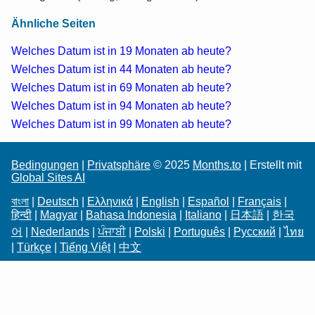
Ähnliche Seiten
Welches Datum ist in 19 Monaten ab heute?
Welches Datum ist in 44 Monaten ab heute?
Welches Datum ist in 69 Monaten ab heute?
Welches Datum ist in 94 Monaten ab heute?
Welches Datum ist in 99 Monaten ab heute?
Bedingungen
|
Privatsphäre
© 2025
Months.to
| Erstellt mit
Global Sites AI
বাংলা
|
Deutsch
|
Ελληνικά
|
English
|
Español
|
Français
|
हिन्दी
|
Magyar
|
Bahasa Indonesia
|
Italiano
|
日本語
|
한국
어
|
Nederlands
|
ਪੰਜਾਬੀ
|
Polski
|
Português
|
Русский
|
ไทย
|
Türkçe
|
Tiếng Việt
|
中文