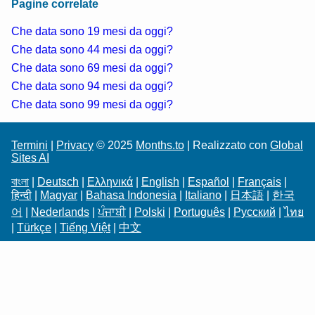
Pagine correlate
Che data sono 19 mesi da oggi?
Che data sono 44 mesi da oggi?
Che data sono 69 mesi da oggi?
Che data sono 94 mesi da oggi?
Che data sono 99 mesi da oggi?
Termini
|
Privacy
© 2025
Months.to
| Realizzato con
Global
Sites AI
বাংলা
|
Deutsch
|
Ελληνικά
|
English
|
Español
|
Français
|
हिन्दी
|
Magyar
|
Bahasa Indonesia
|
Italiano
|
日本語
|
한국
어
|
Nederlands
|
ਪੰਜਾਬੀ
|
Polski
|
Português
|
Русский
|
ไทย
|
Türkçe
|
Tiếng Việt
|
中文