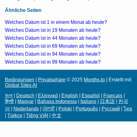
Ähnliche Seiten
Welches Datum ist 1 in einem Monat ab heute?
Welches Datum ist in 19 Monaten ab heute?
Welches Datum ist in 44 Monaten ab heute?
Welches Datum ist in 69 Monaten ab heute?
Welches Datum ist in 94 Monaten ab heute?
Welches Datum ist in 99 Monaten ab heute?
Bedingungen
|
Privatsphäre
© 2025
Months.to
| Erstellt mit
Global Sites AI
বাংলা
|
Deutsch
|
Ελληνικά
|
English
|
Español
|
Français
|
हिन्दी
|
Magyar
|
Bahasa Indonesia
|
Italiano
|
日本語
|
한국
어
|
Nederlands
|
ਪੰਜਾਬੀ
|
Polski
|
Português
|
Русский
|
ไทย
|
Türkçe
|
Tiếng Việt
|
中文