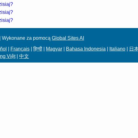
isiaj?
isiaj?
isiaj?
| Wykonane za pomocą
Global Sites AI
ñol
|
Français
|
हिन्दी
|
Magyar
|
Bahasa Indonesia
|
Italiano
|
日
ng Việt
|
中文