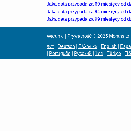
Jaka data przypada za 69 miesięcy od dz
Jaka data przypada za 94 miesięcy od dz
Jaka data przypada za 99 miesięcy od dz
Warunki
|
Prywatność
© 2025
Months.to
বাংলা
|
Deutsch
|
Ελληνικά
|
English
|
Espa
|
Português
|
Русский
|
ไทย
|
Türkçe
|
Tiế