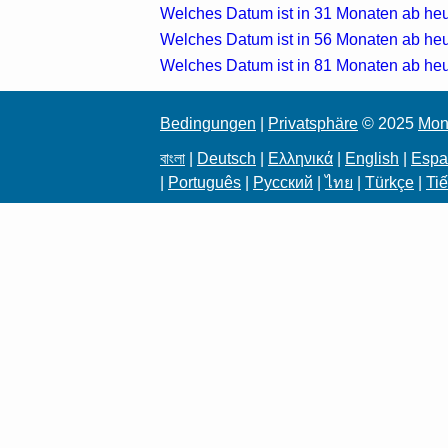
Welches Datum ist in 31 Monaten ab he
Welches Datum ist in 56 Monaten ab he
Welches Datum ist in 81 Monaten ab he
Bedingungen
|
Privatsphäre
© 2025
Mon
বাংলা
|
Deutsch
|
Ελληνικά
|
English
|
Espa
|
Português
|
Русский
|
ไทย
|
Türkçe
|
Tiế