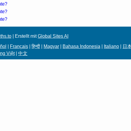
ute?
ute?
ute?
ths.to
| Erstellt mit
Global Sites AI
ñol
|
Français
|
हिन्दी
|
Magyar
|
Bahasa Indonesia
|
Italiano
|
日
ng Việt
|
中文