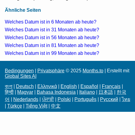
Ähnliche Seiten
Welches Datum ist in 6 Monaten ab heute?
Welches Datum ist in 31 Monaten ab heute?
Welches Datum ist in 56 Monaten ab heute?
Welches Datum ist in 81 Monaten ab heute?
Welches Datum ist in 99 Monaten ab heute?
Bedingungen
|
Privatsphäre
© 2025
Months.to
| Erstellt mit
Global Sites AI
বাংলা
|
Deutsch
|
Ελληνικά
|
English
|
Español
|
Français
|
हिन्दी
|
Magyar
|
Bahasa Indonesia
|
Italiano
|
日本語
|
한국
어
|
Nederlands
|
ਪੰਜਾਬੀ
|
Polski
|
Português
|
Русский
|
ไทย
|
Türkçe
|
Tiếng Việt
|
中文