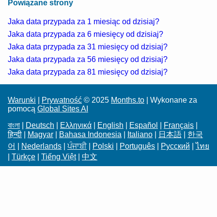
Powiązane strony
Jaka data przypada za 1 miesiąc od dzisiaj?
Jaka data przypada za 6 miesięcy od dzisiaj?
Jaka data przypada za 31 miesięcy od dzisiaj?
Jaka data przypada za 56 miesięcy od dzisiaj?
Jaka data przypada za 81 miesięcy od dzisiaj?
Warunki
|
Prywatność
© 2025
Months.to
| Wykonane za
pomocą
Global Sites AI
বাংলা
|
Deutsch
|
Ελληνικά
|
English
|
Español
|
Français
|
हिन्दी
|
Magyar
|
Bahasa Indonesia
|
Italiano
|
日本語
|
한국
어
|
Nederlands
|
ਪੰਜਾਬੀ
|
Polski
|
Português
|
Русский
|
ไทย
|
Türkçe
|
Tiếng Việt
|
中文