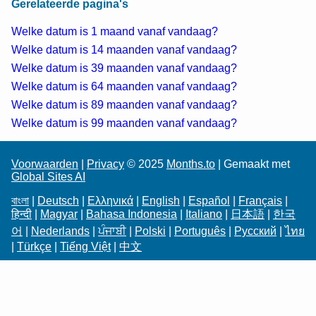
Gerelateerde pagina's
Welke datum is 1 maand vanaf vandaag?
Welke datum is 14 maanden vanaf vandaag?
Welke datum is 39 maanden vanaf vandaag?
Welke datum is 64 maanden vanaf vandaag?
Welke datum is 89 maanden vanaf vandaag?
Welke datum is 99 maanden vanaf vandaag?
Voorwaarden
|
Privacy
© 2025
Months.to
| Gemaakt met
Global Sites AI
বাংলা
|
Deutsch
|
Ελληνικά
|
English
|
Español
|
Français
|
हिन्दी
|
Magyar
|
Bahasa Indonesia
|
Italiano
|
日本語
|
한국
어
|
Nederlands
|
ਪੰਜਾਬੀ
|
Polski
|
Português
|
Русский
|
ไทย
|
Türkçe
|
Tiếng Việt
|
中文