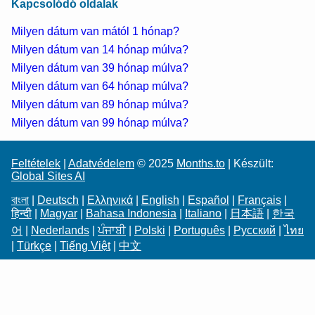
Kapcsolódó oldalak
Milyen dátum van mától 1 hónap?
Milyen dátum van 14 hónap múlva?
Milyen dátum van 39 hónap múlva?
Milyen dátum van 64 hónap múlva?
Milyen dátum van 89 hónap múlva?
Milyen dátum van 99 hónap múlva?
Feltételek
|
Adatvédelem
© 2025
Months.to
| Készült:
Global Sites AI
বাংলা
|
Deutsch
|
Ελληνικά
|
English
|
Español
|
Français
|
हिन्दी
|
Magyar
|
Bahasa Indonesia
|
Italiano
|
日本語
|
한국
어
|
Nederlands
|
ਪੰਜਾਬੀ
|
Polski
|
Português
|
Русский
|
ไทย
|
Türkçe
|
Tiếng Việt
|
中文