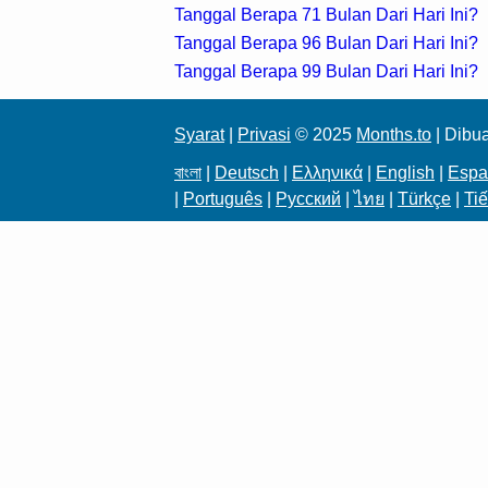
Tanggal Berapa 71 Bulan Dari Hari Ini?
Tanggal Berapa 96 Bulan Dari Hari Ini?
Tanggal Berapa 99 Bulan Dari Hari Ini?
Syarat
|
Privasi
© 2025
Months.to
| Dibu
বাংলা
|
Deutsch
|
Ελληνικά
|
English
|
Espa
|
Português
|
Русский
|
ไทย
|
Türkçe
|
Tiế