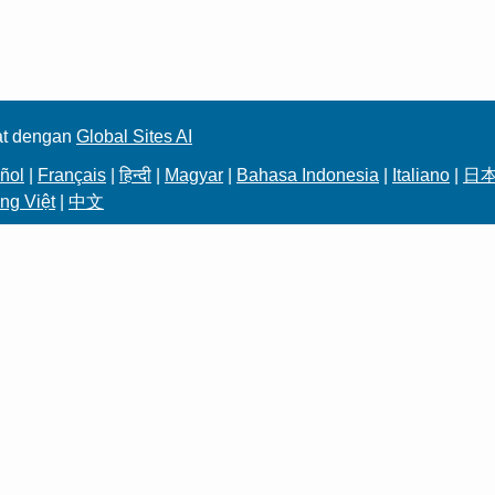
at dengan
Global Sites AI
ñol
|
Français
|
हिन्दी
|
Magyar
|
Bahasa Indonesia
|
Italiano
|
日
ng Việt
|
中文