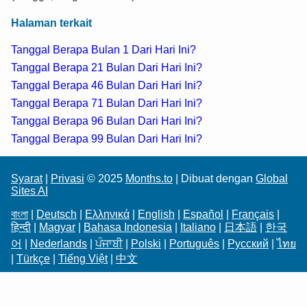
Halaman terkait
Tanggal Berapa Bulan 1 Dari Hari Ini?
Tanggal Berapa 21 Bulan Dari Hari Ini?
Tanggal Berapa 46 Bulan Dari Hari Ini?
Tanggal Berapa 71 Bulan Dari Hari Ini?
Tanggal Berapa 96 Bulan Dari Hari Ini?
Tanggal Berapa 99 Bulan Dari Hari Ini?
Syarat
|
Privasi
© 2025
Months.to
| Dibuat dengan
Global
Sites AI
বাংলা
|
Deutsch
|
Ελληνικά
|
English
|
Español
|
Français
|
हिन्दी
|
Magyar
|
Bahasa Indonesia
|
Italiano
|
日本語
|
한국
어
|
Nederlands
|
ਪੰਜਾਬੀ
|
Polski
|
Português
|
Русский
|
ไทย
|
Türkçe
|
Tiếng Việt
|
中文