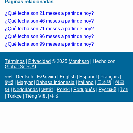
Páginas relacionadas
¿Qué fecha son 21 meses a partir de hoy?
¿Qué fecha son 46 meses a partir de hoy?
¿Qué fecha son 71 meses a partir de hoy?
¿Qué fecha son 96 meses a partir de hoy?
¿Qué fecha son 99 meses a partir de hoy?
Términos
|
Privacidad
© 2025
Months.to
| Hecho con
Global Sites AI
বাংলা
|
Deutsch
|
Ελληνικά
|
English
|
Español
|
Français
|
हिन्दी
|
Magyar
|
Bahasa Indonesia
|
Italiano
|
日本語
|
한국
어
|
Nederlands
|
ਪੰਜਾਬੀ
|
Polski
|
Português
|
Русский
|
ไทย
|
Türkçe
|
Tiếng Việt
|
中文