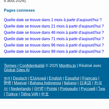
8 août 2026).
Pages connexes
Quelle date se trouve dans 1 mois à partir d'aujourd'hui ?
Quelle date se trouve dans 21 mois à partir d'aujourd'hui ?
Quelle date se trouve dans 46 mois à partir d'aujourd'hui ?
Quelle date se trouve dans 71 mois à partir d'aujourd'hui ?
Quelle date se trouve dans 96 mois à partir d'aujourd'hui ?
Quelle date se trouve dans 99 mois à partir d'aujourd'hui ?
Termes
|
Confidentialité
© 2025
Months.to
| Réalisé avec
Global Sites AI
বাংলা
|
Deutsch
|
Ελληνικά
|
English
|
Español
|
Français
|
हिन्दी
|
Magyar
|
Bahasa Indonesia
|
Italiano
|
日本語
|
한국
어
|
Nederlands
|
ਪੰਜਾਬੀ
|
Polski
|
Português
|
Русский
|
ไทย
|
Türkçe
|
Tiếng Việt
|
中文