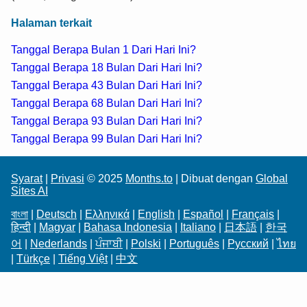
Halaman terkait
Tanggal Berapa Bulan 1 Dari Hari Ini?
Tanggal Berapa 18 Bulan Dari Hari Ini?
Tanggal Berapa 43 Bulan Dari Hari Ini?
Tanggal Berapa 68 Bulan Dari Hari Ini?
Tanggal Berapa 93 Bulan Dari Hari Ini?
Tanggal Berapa 99 Bulan Dari Hari Ini?
Syarat
|
Privasi
© 2025
Months.to
| Dibuat dengan
Global
Sites AI
বাংলা
|
Deutsch
|
Ελληνικά
|
English
|
Español
|
Français
|
हिन्दी
|
Magyar
|
Bahasa Indonesia
|
Italiano
|
日本語
|
한국
어
|
Nederlands
|
ਪੰਜਾਬੀ
|
Polski
|
Português
|
Русский
|
ไทย
|
Türkçe
|
Tiếng Việt
|
中文