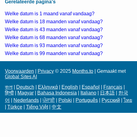
Gerelateerde pagina's
Welke datum is 1 maand vanaf vandaag?
Welke datum is 18 maanden vanaf vandaag?
Welke datum is 43 maanden vanaf vandaag?
Welke datum is 68 maanden vanaf vandaag?
Welke datum is 93 maanden vanaf vandaag?
Welke datum is 99 maanden vanaf vandaag?
Voorwaarden
|
Privacy
© 2025
Months.to
| Gemaakt met
Global Sites AI
বাংলা
|
Deutsch
|
Ελληνικά
|
English
|
Español
|
Français
|
हिन्दी
|
Magyar
|
Bahasa Indonesia
|
Italiano
|
日本語
|
한국
어
|
Nederlands
|
ਪੰਜਾਬੀ
|
Polski
|
Português
|
Русский
|
ไทย
|
Türkçe
|
Tiếng Việt
|
中文