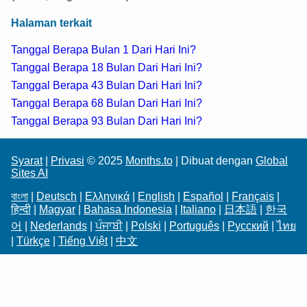
Halaman terkait
Tanggal Berapa Bulan 1 Dari Hari Ini?
Tanggal Berapa 18 Bulan Dari Hari Ini?
Tanggal Berapa 43 Bulan Dari Hari Ini?
Tanggal Berapa 68 Bulan Dari Hari Ini?
Tanggal Berapa 93 Bulan Dari Hari Ini?
Syarat
|
Privasi
© 2025
Months.to
| Dibuat dengan
Global
Sites AI
বাংলা
|
Deutsch
|
Ελληνικά
|
English
|
Español
|
Français
|
हिन्दी
|
Magyar
|
Bahasa Indonesia
|
Italiano
|
日本語
|
한국
어
|
Nederlands
|
ਪੰਜਾਬੀ
|
Polski
|
Português
|
Русский
|
ไทย
|
Türkçe
|
Tiếng Việt
|
中文