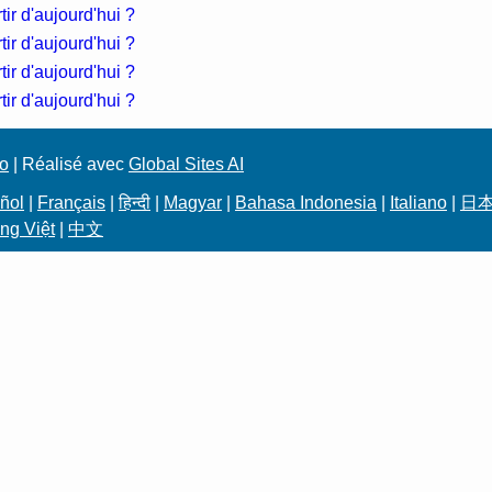
ir d'aujourd'hui ?
ir d'aujourd'hui ?
ir d'aujourd'hui ?
ir d'aujourd'hui ?
to
| Réalisé avec
Global Sites AI
ñol
|
Français
|
हिन्दी
|
Magyar
|
Bahasa Indonesia
|
Italiano
|
日
ng Việt
|
中文