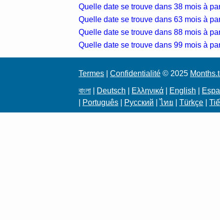
Quelle date se trouve dans 38 mois à part
Quelle date se trouve dans 63 mois à part
Quelle date se trouve dans 88 mois à part
Quelle date se trouve dans 99 mois à part
Termes
|
Confidentialité
© 2025
Months.
বাংলা
|
Deutsch
|
Ελληνικά
|
English
|
Espa
|
Português
|
Русский
|
ไทย
|
Türkçe
|
Tiế