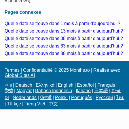
8 août 2026).
Pages connexes
Quelle date se trouve dans 1 mois à partir d'aujourd'hui ?
Quelle date se trouve dans 13 mois à partir d'aujourd'hui ?
Quelle date se trouve dans 38 mois à partir d'aujourd'hui ?
Quelle date se trouve dans 63 mois à partir d'aujourd'hui ?
Quelle date se trouve dans 88 mois à partir d'aujourd'hui ?
Termes
|
Confidentialité
© 2025
Months.to
| Réalisé avec
Global Sites AI
বাংলা
|
Deutsch
|
Ελληνικά
|
English
|
Español
|
Français
|
हिन्दी
|
Magyar
|
Bahasa Indonesia
|
Italiano
|
日本語
|
한국
어
|
Nederlands
|
ਪੰਜਾਬੀ
|
Polski
|
Português
|
Русский
|
ไทย
|
Türkçe
|
Tiếng Việt
|
中文