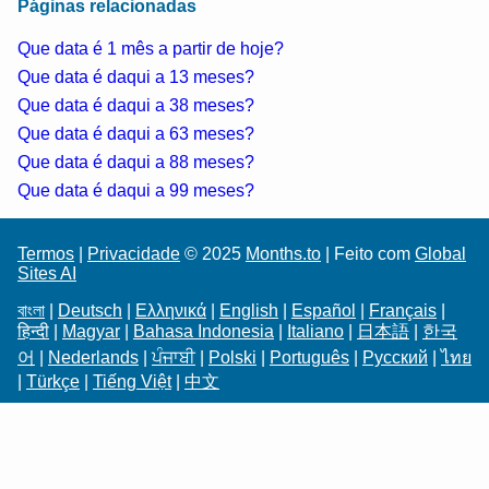
Páginas relacionadas
Que data é 1 mês a partir de hoje?
Que data é daqui a 13 meses?
Que data é daqui a 38 meses?
Que data é daqui a 63 meses?
Que data é daqui a 88 meses?
Que data é daqui a 99 meses?
Termos
|
Privacidade
© 2025
Months.to
| Feito com
Global
Sites AI
বাংলা
|
Deutsch
|
Ελληνικά
|
English
|
Español
|
Français
|
हिन्दी
|
Magyar
|
Bahasa Indonesia
|
Italiano
|
日本語
|
한국
어
|
Nederlands
|
ਪੰਜਾਬੀ
|
Polski
|
Português
|
Русский
|
ไทย
|
Türkçe
|
Tiếng Việt
|
中文