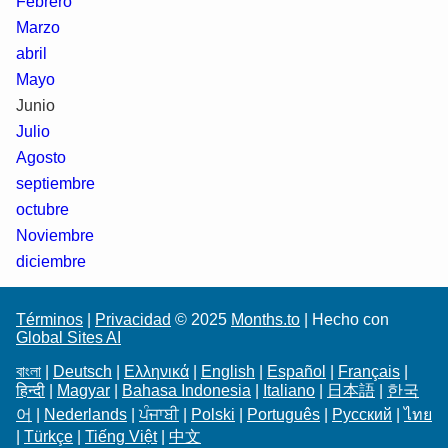
Febrero
Marzo
abril
Mayo
Junio
Julio
Agosto
septiembre
octubre
Noviembre
diciembre
Términos
|
Privacidad
© 2025
Months.to
| Hecho con
Global Sites AI
বাংলা
|
Deutsch
|
Ελληνικά
|
English
|
Español
|
Français
|
हिन्दी
|
Magyar
|
Bahasa Indonesia
|
Italiano
|
日本語
|
한국
어
|
Nederlands
|
ਪੰਜਾਬੀ
|
Polski
|
Português
|
Русский
|
ไทย
|
Türkçe
|
Tiếng Việt
|
中文