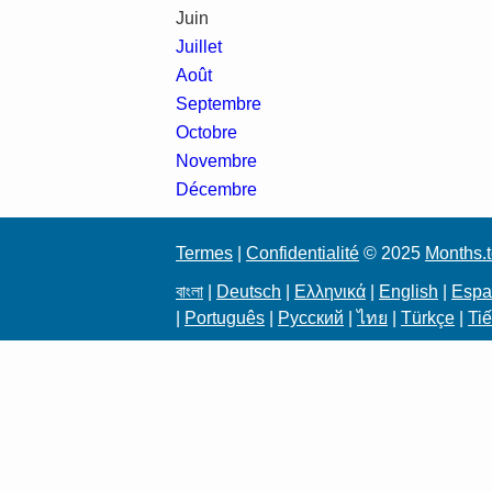
Juin
Juillet
Août
Septembre
Octobre
Novembre
Décembre
Termes
|
Confidentialité
© 2025
Months.
বাংলা
|
Deutsch
|
Ελληνικά
|
English
|
Espa
|
Português
|
Русский
|
ไทย
|
Türkçe
|
Tiế