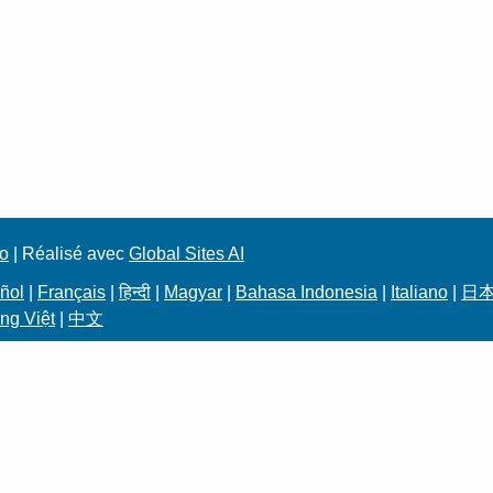
to
| Réalisé avec
Global Sites AI
ñol
|
Français
|
हिन्दी
|
Magyar
|
Bahasa Indonesia
|
Italiano
|
日
ng Việt
|
中文