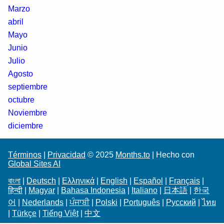
Marzo
abril
Mayo
Junio
Julio
Agosto
septiembre
octubre
Noviembre
diciembre
Términos
|
Privacidad
© 2025
Months.to
| Hecho con
Global Sites AI
বাংলা
|
Deutsch
|
Ελληνικά
|
English
|
Español
|
Français
|
हिन्दी
|
Magyar
|
Bahasa Indonesia
|
Italiano
|
日本語
|
한국
어
|
Nederlands
|
ਪੰਜਾਬੀ
|
Polski
|
Português
|
Русский
|
ไทย
|
Türkçe
|
Tiếng Việt
|
中文