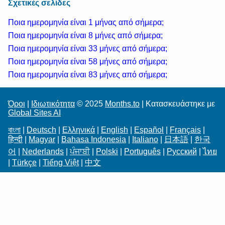
Σχετικές σελίδες
Ποια ημερομηνία είναι 1 μήνας από σήμερα;
Ποια ημερομηνία είναι 8 μήνες από σήμερα;
Ποια ημερομηνία είναι 33 μήνες από σήμερα;
Ποια ημερομηνία είναι 58 μήνες από σήμερα;
Ποια ημερομηνία είναι 83 μήνες από σήμερα;
Όροι
|
Ιδιωτικότητα
© 2025
Months.to
| Κατασκευάστηκε με
Global Sites AI
বাংলা
|
Deutsch
|
Ελληνικά
|
English
|
Español
|
Français
|
हिन्दी
|
Magyar
|
Bahasa Indonesia
|
Italiano
|
日本語
|
한국
어
|
Nederlands
|
ਪੰਜਾਬੀ
|
Polski
|
Português
|
Русский
|
ไทย
|
Türkçe
|
Tiếng Việt
|
中文