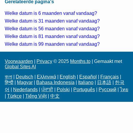
Gerelateerde pagina's
Welke datum is 6 maanden vanaf vandaag?
Welke datum is 31 maanden vanaf vandaag?
Welke datum is 56 maanden vanaf vandaag?
Welke datum is 81 maanden vanaf vandaag?
Welke datum is 99 maanden vanaf vandaag?
Voorwaarden
|
Privacy
© 2025
Months.to
| Gemaakt met
Global Sites AI
বাংলা
|
Deutsch
|
Ελληνικά
|
English
|
Español
|
Français
|
हिन्दी
|
Magyar
|
Bahasa Indonesia
|
Italiano
|
日本語
|
한국
어
|
Nederlands
|
ਪੰਜਾਬੀ
|
Polski
|
Português
|
Русский
|
ไทย
|
Türkçe
|
Tiếng Việt
|
中文