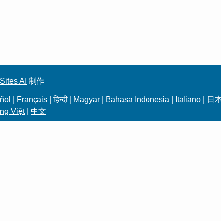
Sites AI
制作
ñol
|
Français
|
हिन्दी
|
Magyar
|
Bahasa Indonesia
|
Italiano
|
日
ng Việt
|
中文