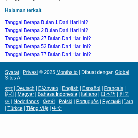
Halaman terkait
Tanggal Berapa Bulan 1 Dari Hari Ini?
Tanggal Berapa 2 Bulan Dari Hari Ini?
Tanggal Berapa 27 Bulan Dari Hari Ini?
Tanggal Berapa 52 Bulan Dari Hari Ini?
Tanggal Berapa 77 Bulan Dari Hari Ini?
Syarat
|
Privasi
© 2025
Months.to
| Dibuat dengan
Global
Sites AI
বাংলা
|
Deutsch
|
Ελληνικά
|
English
|
Español
|
Français
|
हिन्दी
|
Magyar
|
Bahasa Indonesia
|
Italiano
|
日本語
|
한국
어
|
Nederlands
|
ਪੰਜਾਬੀ
|
Polski
|
Português
|
Русский
|
ไทย
|
Türkçe
|
Tiếng Việt
|
中文