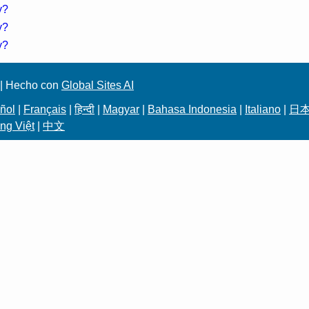
y?
y?
y?
| Hecho con
Global Sites AI
ñol
|
Français
|
हिन्दी
|
Magyar
|
Bahasa Indonesia
|
Italiano
|
日
ng Việt
|
中文