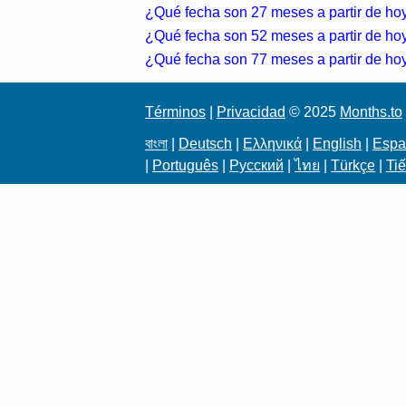
¿Qué fecha son 27 meses a partir de ho
¿Qué fecha son 52 meses a partir de ho
¿Qué fecha son 77 meses a partir de ho
Términos
|
Privacidad
© 2025
Months.to
বাংলা
|
Deutsch
|
Ελληνικά
|
English
|
Espa
|
Português
|
Русский
|
ไทย
|
Türkçe
|
Tiế