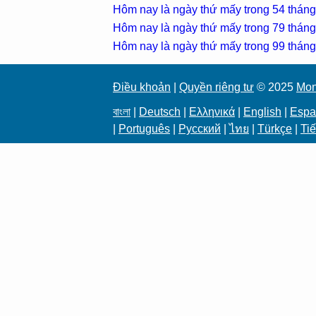
Hôm nay là ngày thứ mấy trong 54 thán
Hôm nay là ngày thứ mấy trong 79 thán
Hôm nay là ngày thứ mấy trong 99 thán
Điều khoản
|
Quyền riêng tư
© 2025
Mon
বাংলা
|
Deutsch
|
Ελληνικά
|
English
|
Espa
|
Português
|
Русский
|
ไทย
|
Türkçe
|
Tiế