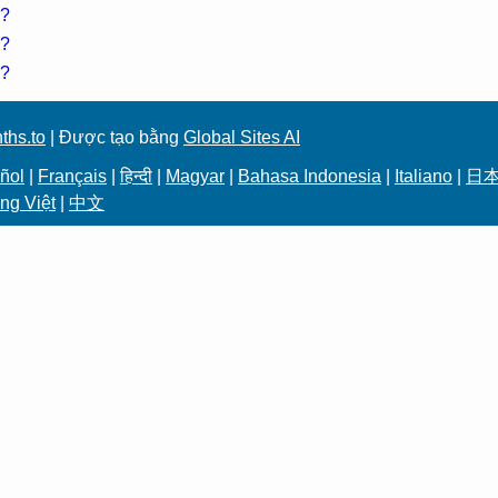
g?
g?
g?
ths.to
| Được tạo bằng
Global Sites AI
ñol
|
Français
|
हिन्दी
|
Magyar
|
Bahasa Indonesia
|
Italiano
|
日
ng Việt
|
中文