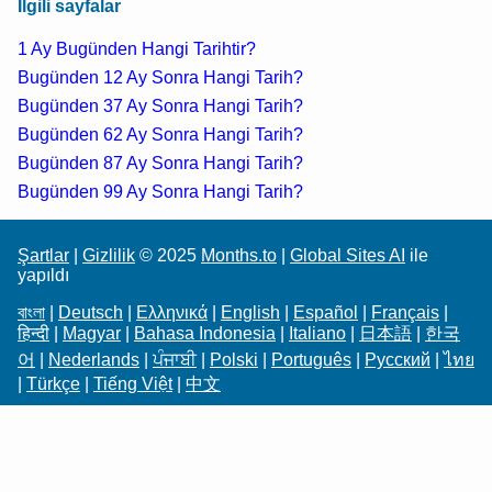
İlgili sayfalar
1 Ay Bugünden Hangi Tarihtir?
Bugünden 12 Ay Sonra Hangi Tarih?
Bugünden 37 Ay Sonra Hangi Tarih?
Bugünden 62 Ay Sonra Hangi Tarih?
Bugünden 87 Ay Sonra Hangi Tarih?
Bugünden 99 Ay Sonra Hangi Tarih?
Şartlar
|
Gizlilik
© 2025
Months.to
|
Global Sites AI
ile
yapıldı
বাংলা
|
Deutsch
|
Ελληνικά
|
English
|
Español
|
Français
|
हिन्दी
|
Magyar
|
Bahasa Indonesia
|
Italiano
|
日本語
|
한국
어
|
Nederlands
|
ਪੰਜਾਬੀ
|
Polski
|
Português
|
Русский
|
ไทย
|
Türkçe
|
Tiếng Việt
|
中文