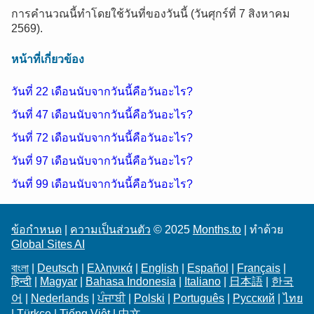
การคำนวณนี้ทำโดยใช้วันที่ของวันนี้ (วันศุกร์ที่ 7 สิงหาคม
2569).
หน้าที่เกี่ยวข้อง
วันที่ 22 เดือนนับจากวันนี้คือวันอะไร?
วันที่ 47 เดือนนับจากวันนี้คือวันอะไร?
วันที่ 72 เดือนนับจากวันนี้คือวันอะไร?
วันที่ 97 เดือนนับจากวันนี้คือวันอะไร?
วันที่ 99 เดือนนับจากวันนี้คือวันอะไร?
ข้อกำหนด
|
ความเป็นส่วนตัว
© 2025
Months.to
| ทำด้วย
Global Sites AI
বাংলা
|
Deutsch
|
Ελληνικά
|
English
|
Español
|
Français
|
हिन्दी
|
Magyar
|
Bahasa Indonesia
|
Italiano
|
日本語
|
한국
어
|
Nederlands
|
ਪੰਜਾਬੀ
|
Polski
|
Português
|
Русский
|
ไทย
|
Türkçe
|
Tiếng Việt
|
中文