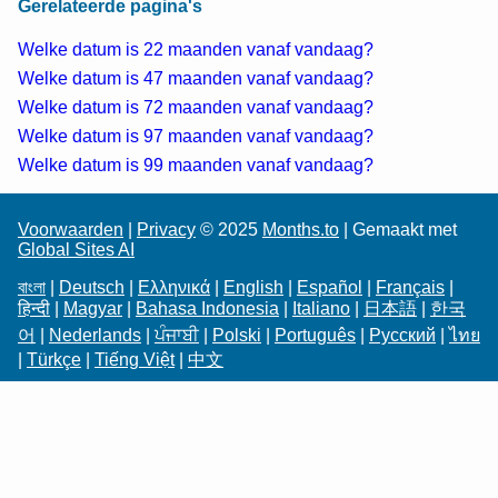
Gerelateerde pagina's
Welke datum is 22 maanden vanaf vandaag?
Welke datum is 47 maanden vanaf vandaag?
Welke datum is 72 maanden vanaf vandaag?
Welke datum is 97 maanden vanaf vandaag?
Welke datum is 99 maanden vanaf vandaag?
Voorwaarden
|
Privacy
© 2025
Months.to
| Gemaakt met
Global Sites AI
বাংলা
|
Deutsch
|
Ελληνικά
|
English
|
Español
|
Français
|
हिन्दी
|
Magyar
|
Bahasa Indonesia
|
Italiano
|
日本語
|
한국
어
|
Nederlands
|
ਪੰਜਾਬੀ
|
Polski
|
Português
|
Русский
|
ไทย
|
Türkçe
|
Tiếng Việt
|
中文