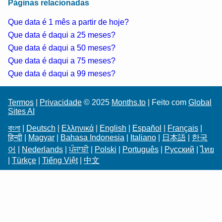
Páginas relacionadas
Que data é 1 mês a partir de hoje?
Que data é daqui a 25 meses?
Que data é daqui a 50 meses?
Que data é daqui a 75 meses?
Que data é daqui a 99 meses?
Termos
|
Privacidade
© 2025
Months.to
| Feito com
Global
Sites AI
বাংলা
|
Deutsch
|
Ελληνικά
|
English
|
Español
|
Français
|
हिन्दी
|
Magyar
|
Bahasa Indonesia
|
Italiano
|
日本語
|
한국
어
|
Nederlands
|
ਪੰਜਾਬੀ
|
Polski
|
Português
|
Русский
|
ไทย
|
Türkçe
|
Tiếng Việt
|
中文