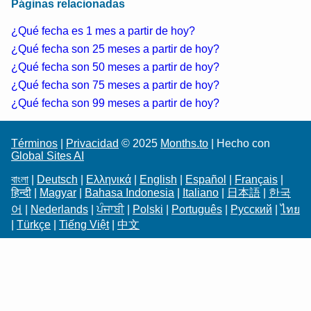
Páginas relacionadas
¿Qué fecha es 1 mes a partir de hoy?
¿Qué fecha son 25 meses a partir de hoy?
¿Qué fecha son 50 meses a partir de hoy?
¿Qué fecha son 75 meses a partir de hoy?
¿Qué fecha son 99 meses a partir de hoy?
Términos
|
Privacidad
© 2025
Months.to
| Hecho con
Global Sites AI
বাংলা
|
Deutsch
|
Ελληνικά
|
English
|
Español
|
Français
|
हिन्दी
|
Magyar
|
Bahasa Indonesia
|
Italiano
|
日本語
|
한국
어
|
Nederlands
|
ਪੰਜਾਬੀ
|
Polski
|
Português
|
Русский
|
ไทย
|
Türkçe
|
Tiếng Việt
|
中文