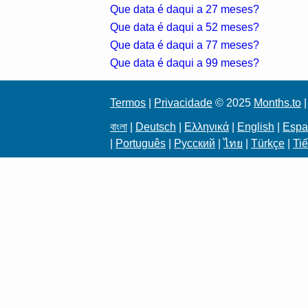
Que data é daqui a 27 meses?
Que data é daqui a 52 meses?
Que data é daqui a 77 meses?
Que data é daqui a 99 meses?
Termos
|
Privacidade
© 2025
Months.to
|
বাংলা
|
Deutsch
|
Ελληνικά
|
English
|
Espa
|
Português
|
Русский
|
ไทย
|
Türkçe
|
Tiế