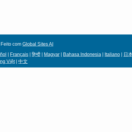
 Feito com
Global Sites AI
ñol
|
Français
|
हिन्दी
|
Magyar
|
Bahasa Indonesia
|
Italiano
|
日
ng Việt
|
中文