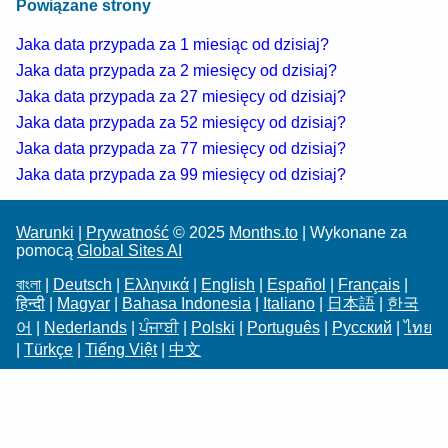
Powiązane strony
Jaka data przypada za 1 miesiąc od dzisiaj?
Jaka data przypada za 2 miesięcy od dzisiaj?
Jaka data przypada za 27 miesięcy od dzisiaj?
Jaka data przypada za 52 miesięcy od dzisiaj?
Jaka data przypada za 77 miesięcy od dzisiaj?
Jaka data przypada za 99 miesięcy od dzisiaj?
Warunki
|
Prywatność
© 2025
Months.to
| Wykonane za
pomocą
Global Sites AI
বাংলা
|
Deutsch
|
Ελληνικά
|
English
|
Español
|
Français
|
हिन्दी
|
Magyar
|
Bahasa Indonesia
|
Italiano
|
日本語
|
한국
어
|
Nederlands
|
ਪੰਜਾਬੀ
|
Polski
|
Português
|
Русский
|
ไทย
|
Türkçe
|
Tiếng Việt
|
中文