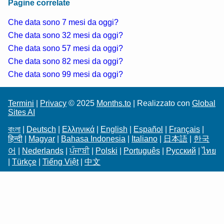
Pagine correlate
Che data sono 7 mesi da oggi?
Che data sono 32 mesi da oggi?
Che data sono 57 mesi da oggi?
Che data sono 82 mesi da oggi?
Che data sono 99 mesi da oggi?
Termini
|
Privacy
© 2025
Months.to
| Realizzato con
Global
Sites AI
বাংলা
|
Deutsch
|
Ελληνικά
|
English
|
Español
|
Français
|
हिन्दी
|
Magyar
|
Bahasa Indonesia
|
Italiano
|
日本語
|
한국
어
|
Nederlands
|
ਪੰਜਾਬੀ
|
Polski
|
Português
|
Русский
|
ไทย
|
Türkçe
|
Tiếng Việt
|
中文