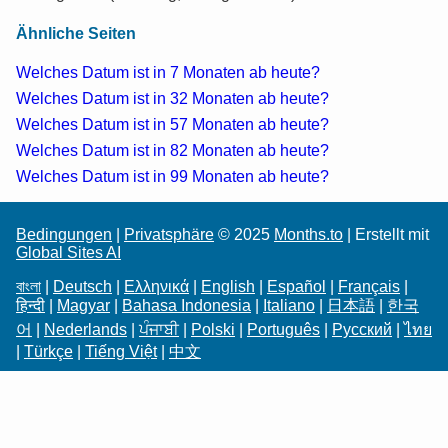
Ähnliche Seiten
Welches Datum ist in 7 Monaten ab heute?
Welches Datum ist in 32 Monaten ab heute?
Welches Datum ist in 57 Monaten ab heute?
Welches Datum ist in 82 Monaten ab heute?
Welches Datum ist in 99 Monaten ab heute?
Bedingungen
|
Privatsphäre
© 2025
Months.to
| Erstellt mit
Global Sites AI
বাংলা
|
Deutsch
|
Ελληνικά
|
English
|
Español
|
Français
|
हिन्दी
|
Magyar
|
Bahasa Indonesia
|
Italiano
|
日本語
|
한국
어
|
Nederlands
|
ਪੰਜਾਬੀ
|
Polski
|
Português
|
Русский
|
ไทย
|
Türkçe
|
Tiếng Việt
|
中文