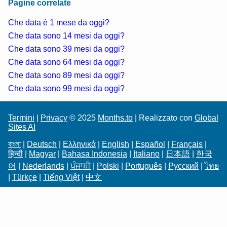
Pagine correlate
Che data è 1 mese da oggi?
Che data sono 14 mesi da oggi?
Che data sono 39 mesi da oggi?
Che data sono 64 mesi da oggi?
Che data sono 89 mesi da oggi?
Che data sono 99 mesi da oggi?
Termini
|
Privacy
© 2025
Months.to
| Realizzato con
Global
Sites AI
বাংলা
|
Deutsch
|
Ελληνικά
|
English
|
Español
|
Français
|
हिन्दी
|
Magyar
|
Bahasa Indonesia
|
Italiano
|
日本語
|
한국
어
|
Nederlands
|
ਪੰਜਾਬੀ
|
Polski
|
Português
|
Русский
|
ไทย
|
Türkçe
|
Tiếng Việt
|
中文