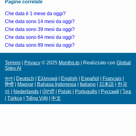
Pagine correlate
Che data è 1 mese da oggi?
Che data sono 14 mesi da oggi?
Che data sono 39 mesi da oggi?
Che data sono 64 mesi da oggi?
Che data sono 89 mesi da oggi?
Termini
|
Privacy
© 2025
Months.to
| Realizzato con
Global
Sites AI
বাংলা
|
Deutsch
|
Ελληνικά
|
English
|
Español
|
Français
|
हिन्दी
|
Magyar
|
Bahasa Indonesia
|
Italiano
|
日本語
|
한국
어
|
Nederlands
|
ਪੰਜਾਬੀ
|
Polski
|
Português
|
Русский
|
ไทย
|
Türkçe
|
Tiếng Việt
|
中文